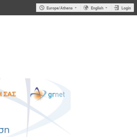
Europe/Athens
English
Login