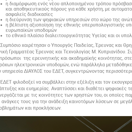
η διαμόρφωση ενός νέου απλοποιημένου τρόπου πρόσβαση
και αποθηκευτικούς πόρους για κάθε χρήστη, με αυτοματο
ασφαλείς διαδικασίες
η διεύρυνση των ψηφιακών υπηρεσιών στο χώρο της ανώ
η βέλτιστη αξιοποίηση της εθνικής υπερυπολογιστικής υπ
ευρωπαϊκών υποδομών
το εθνικό πλαίσιο διαλειτουργικότητας Υγείας και οι υπ
 Συμπόσιο χαιρέτησαν ο Υπουργός Παιδείας, Έρευνας και Θρ
νική Γραμματέας Έρευνας και Τεχνολογίας Μ. Κυπριανίδου. Σ
πρόσωποι της ερευνητικής και ακαδημαϊκής κοινότητας, στ
ρόχων ηλεκτρονικών υποδομών, ενώ παράλληλα μεταδόθηκε
ν υπηρεσία ΔΙΑΥΛΟΣ του ΕΔΕΤ, συγκεντρώνοντας περισσότερ
 ΕΔΕΤ φιλοδοξεί να συμβάλλει στην εξέλιξη και τον εκσυγχ
άπτυξης και ευημερίας. Αναπτύσσει και διαθέτει ψηφιακές τ
νεργάζεται με τις κοινότητες των χρηστών του, οι οποίες 
ς ανάγκες τους για την ανάδειξη καινοτόμων λύσεων σε μεγ
οβλημάτων και προκλήσεων.