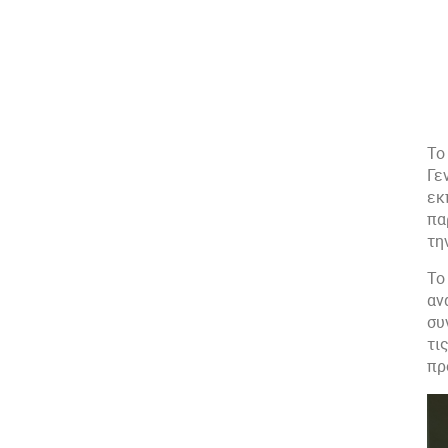
Το
Γε
εκ
πα
τη
Το
αν
συ
τι
πρ