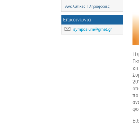
Aναλυτικές Πληροφορίες
Επικοινωνία
symposium@grnet.gr
Η 
Εκ
επ
Συ
20
απ
πα
αν
φο
Ει